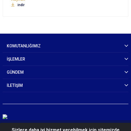
indir
KOMUTANLIĞIMIZ
İŞLEMLER
GÜNDEM
İLETİŞİM
© 2026 Muğla İl Jandarma Komutanlığı
Sizlere daha iyi hizmet verebilmek için sitemizde